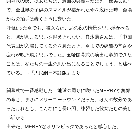
開幕式の夜、彼女たちは、満面の笑顔をたたえ、優美な動作
で、全世界の子供のスマイルが描かれた傘を広げた時、会場
からの拍手は轟くように響いた。
2日経った今でも、彼女らは、あの夜の情景を思い浮かべる
と、胸が高まる思いを抑えきれない。肖沐晨さんは、「中国
代表団が入場してくるのを見たとき、今までの練習の辛さや
疲れが吹き飛ぶ思いでした。五輪開幕式の演出に参加できた
ことは、私たちの一生の思い出になることでしょう」と述べ
ている。
→「人民網日本語版」より
開幕式で一番感動した、地球の周りに咲いたMERRYな笑顔
の傘は、まさにメリーゴーラウンドだった。ほんの数分であ
ったけれども、こんなにも長い間、練習した彼女たちの美し
い話から
出来た、MERRYなオリンピックであったと感心した。