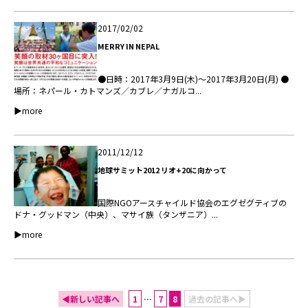
2017/02/02
MERRY IN NEPAL
●日時：2017年3月9日(木)～2017年3月20日(月) ●
場所：ネパール・カトマンズ／カブレ／ナガルコ...
▶more
2011/12/12
地球サミット2012 リオ+20に向かって
国際NGOアースチャイルド協会のエグゼグティブの
ドナ・グッドマン（中央）、マサイ族（タンザニア）...
▶more
◀新しい記事へ
1
…
7
8
過去の記事へ▶