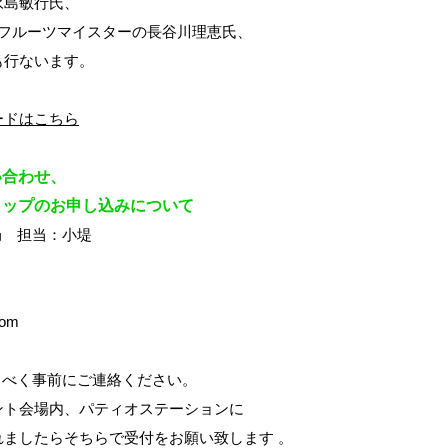
永島敏行氏、
＆フルーツマイスターの長谷川理恵氏、
も行ないます。
ードはこちら
い合わせ、
ョップのお申し込みについて
R事務局 担当：小堤
com
るべく事前にご連絡ください。
ント会場内、パティオステーションに
ましたらそちらで受付をお願い致します 。