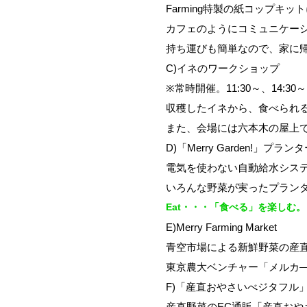
Farming特製の紙コップキ
カフェのようにコミュニケー
持ち運びも簡単なので、家に
C)イネのワークショップ
※常時開催。11:30～、14:
収穫したイネから、食べられ
また、会場には六本木の屋上で
D)「Merry Garden!」プラン
電気を使わない自動給水システム
いろんな野菜が実ったプラン
Eat・・・「食べる」を楽しむ。
E)Merry Farming Market
青空市場による新鮮野菜の産
東京農大ベンチャー「メルカ
F)「産直おやさいべジタフル
産直野菜のEC通販「産直おや