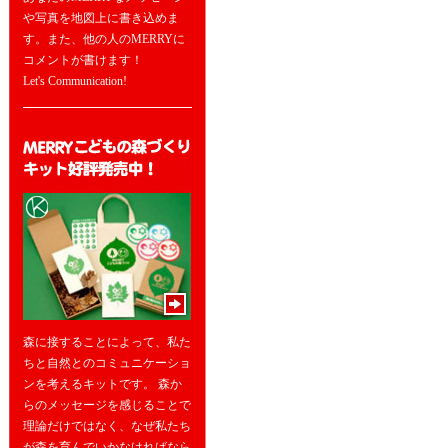
や写真を地図上に書き込めま
す。また、他の人のMERRYに
コメントが書けます！
Let's Communication!
森に接することによって、私た
ちと自然とのコミュニケーショ
ンを考えるキットです。 森か
らのメッセージを感じることで
理論だけではなく、なぜ私たち
が森を育んでいかなければなら