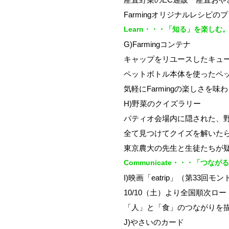
Farmingオリジナルレシピ
Learn・・・「知る」を楽しむ
G)Farmingコンテナ
キャップをリユースしたキュートな
ペットボトル本体を使ったペ
気軽にFarmingの楽しさを
H)野菜のクイズラリー
パティオ会場内に隠された、
全て見つけてクイズを解いた
東京農大の先生と生徒たちが
Communicate・・・「つな
I)映画「eatrip」（第33
10/10（土）より全国順次
「人」と「食」のつながりを
J)やさいのカード