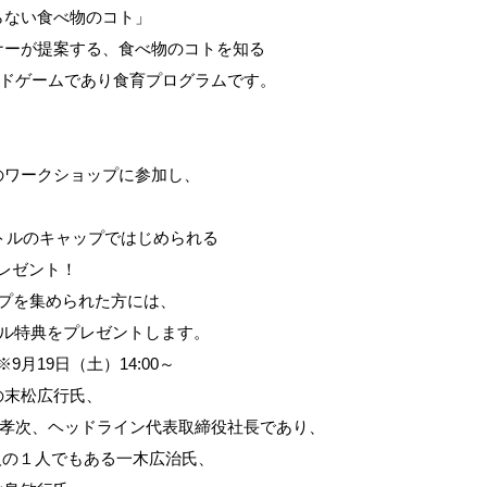
らない食べ物のコト」
ナーが提案する、食べ物のコトを知る
ードゲームであり食育プログラムです。
のワークショップに参加し、
、
ボトルのキャップではじめられる
をプレゼント！
ンプを集められた方には、
シャル特典をプレゼントします。
※9月19日（土）14:00～
の末松広行氏、
の水谷孝次、ヘッドライン代表取締役社長であり、
発起人の１人でもある一木広治氏、