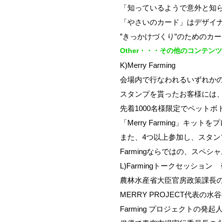
「知っているようで意外と知
「やさいのカード」はデザイ
”きっかけづくり”のためのカ
Other・・・その他のコンテンツ
K)Merry Farming
会場内で行なわれるいずれか
スタンプを貰ったお客様には
先着1000名様限定でペット
「Merry Farming」キット
また、4つ以上参加し、スタ
Farmingならではの、スペ
L)Farmingトークセッション 
農林水産省大臣官房政策課長
MERRY PROJECT代表
Farming プロジェクトの