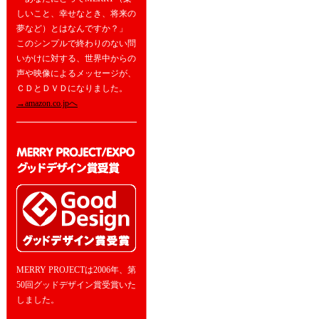
しいこと、幸せなとき、将来の
夢など）とはなんですか？」
このシンプルで終わりのない問
いかけに対する、世界中からの
声や映像によるメッセージが、
ＣＤとＤＶＤになりました。
→amazon.co.jpへ
MERRY PROJECTは2006年、第
50回グッドデザイン賞受賞いた
しました。