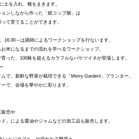
ットに土を入れ、種をまきます。
ションしながら作った「紙コップ畑」は
帰って育てることができます。
30～、16:30～は講師によるワークショップを行ないます。
るお米になるまでの流れを学べるワークショップ。
育った、100株を超えるカラフルなバケツイネが登場します。
ター
で、新鮮な野菜が栽培できる「Merry Garden!」プランター。
ターで、会場を華やかに彩ります。
直販売や
―ド」による醤油やジャムなどの加工品も販売します。
」
さいベジタフル」の採れたて野菜と