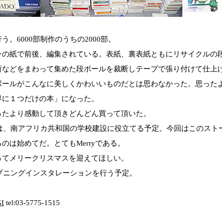
。6000部制作のうちの2000部。
ンの紙で前後、編集されている。表紙、裏表紙ともにリサイクルの
所などをまわって集めた段ボールを裁断しテープで張り付けて仕上
ボールがこんなに美しくかわいいものだとは思わなかった。思った
界に１つだけの本」になった。
ったより感動して頂きどんどん買って頂いた。
部は、南アフリカ共和国の学校建設に役立てる予定。今回はこのスト
のは始めてだ。とてもMerryである。
ってメリークリスマスを迎えてほしい。
ープニングインスタレーションを行う予定。
I
tel:03-5775-1515