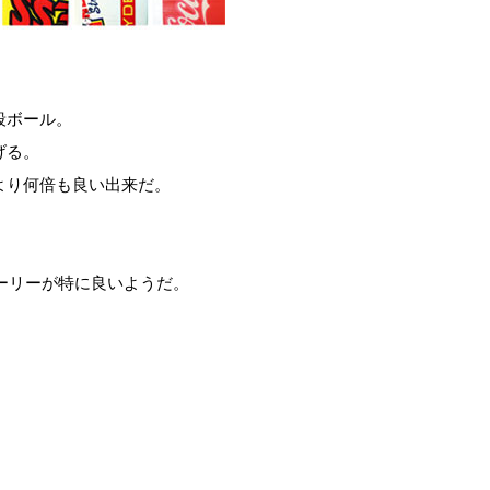
段ボール。
げる。
より何倍も良い出来だ。
ーリーが特に良いようだ。