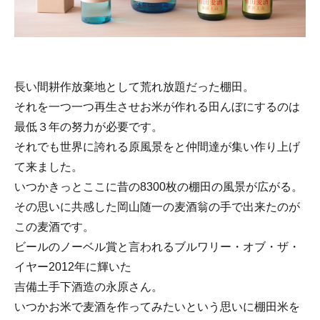
長い間耕作放棄地として荒れ放題だった棚田。
それを一つ一つ再生させお米が作れる田んぼにするのは
最低３年の努力が必要です。
それでも世界に誇れる原風景をと仲間達が集い作り上げ
て来ました。
いつかきっとここに昔の8300枚の棚田の風景が広がる。
その思いに共感した岡山随一の麦酒翁の手で出来たのが
この麦酒です。
ビールのノーベル賞と言われるブルワリー・オブ・ザ・
イヤー2012年に輝いた
吉備土手下酒造の永原さん。
いつかお米で麦酒を作ってみたいという思いに棚田米を