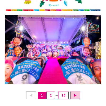
1
2
16
…