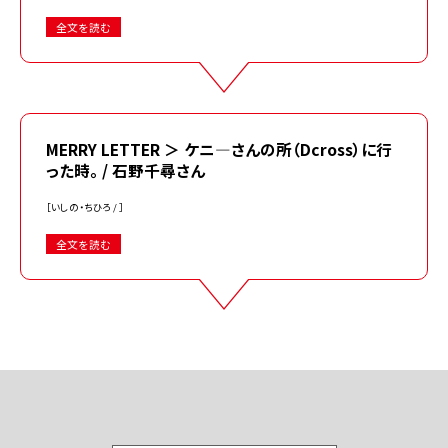
全文を読む
MERRY LETTER ＞ ケニ―さんの所（Dcross）に行
った時。 / 石野千尋さん
［いしの・ちひろ / ］
全文を読む