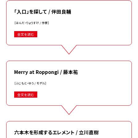
「入口」を探して / 伴田良輔
［はんだ・りょうすけ / 作家］
全文を読む
Merry at Roppongi / 藤本祐
［ふじもと・ゆう / モデル］
全文を読む
六本木を形成するエレメント / 立川直樹