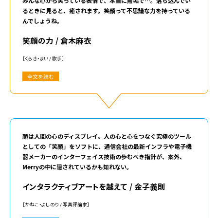
みんな心から笑っている表情で、本当に無垢で…。落ち込んでい
るときに見ると、癒されます。笑顔って不思議な力を持っている
んでしょうね。
笑顔の力 / 倉木麻衣
［くらき・まい / 歌手］
全文を読む
顔は人間の心のディスプレイ。人の心と心をつなぐ究極のツール
としての「笑顔」をソフトに、通信会社の最新インフラや電子機
器メーカーのインターフェイス技術の歩むべき指針が、案外、
Merryの中に隠されているかも知れない。
インタラクティブアートを越えて / 金子義則
［かねこ・よしのり / 写真評論家］