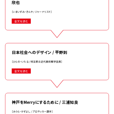
欣也
［いまいずみ・きんや / ジャーナリスト］
全文を読む
日本社会へのデザイン / 平野到
［ひらの・いたる / 埼玉県立近代美術館学芸員］
全文を読む
神戸をMerryにするために / 三浦知良
［みうら・かずよし / プロサッカー選手］