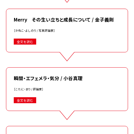
Merry その生い立ちと成長について / 金子義則
［かねこ・よしのり / 写真評論家］
全文を読む
瞬間・エフェメラ・気分 / 小谷真理
［こたに・まり / 評論家］
全文を読む