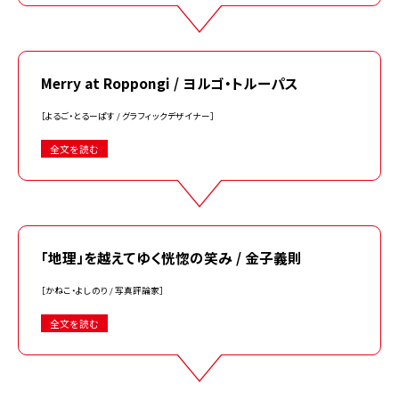
Merry at Roppongi / ヨルゴ・トルーパス
［よるご・とるーぱす / グラフィックデザイナー］
全文を読む
「地理」を越えてゆく恍惚の笑み / 金子義則
［かねこ・よしのり / 写真評論家］
全文を読む