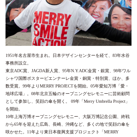
1951年名古屋市生まれ。日本デザインセンターを経て、83年水谷
事務所設立。
東京ADC賞、JAGDA新人賞、95年N.Y.ADC金賞・銀賞、98年ワル
シャワ国際ポスタービエンナーレ金賞・銅賞・特別賞、ほか、多
数受賞。99年よりMERRY PROJECTを開始。05年愛知万博「愛・
地球広場」。08年北京五輪のオープニングセレモニーに芸術顧問
として参加し、笑顔の傘を開く。 09年「Merry Umbrella Project」
を開始。
10年上海万博オープニングセレモニー、大阪万博記念公園、終戦
から65年を迎えた広島、長崎、沖縄など、多くの地で笑顔の傘を
咲かせた。11年より東日本復興支援プロジェクト「MERRY