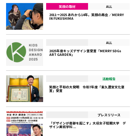
笑顔の取材
ALL
2011→2025 あれから14年。笑顔の再会 ／MERRY
IN FUKUSHIMA
ALL
2025年度キッズデザイン賞受賞「MERRY SDGs
ART GARDEN」
活動報告
笑顔と平和の大発明 令和7年度「東久邇宮文化褒
賞」受賞
プレスリリース
「デザインが奇跡を起こす」大垣女子短期大学 デ
ザイン美術学科 ...