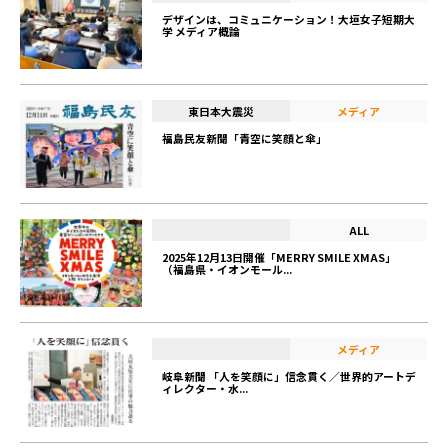
デザインは、コミュニケーション！大垣女子短期大
学 メディア概論
東日本大震災
メディア
福島民友新聞「青空に笑顔と傘」
ALL
2025年12月13日開催「MERRY SMILE XMAS」
（福島県・イオンモール...
メディア
岐阜新聞 「人を笑顔に」信念貫く／世界的アートデ
ィレクター・水...