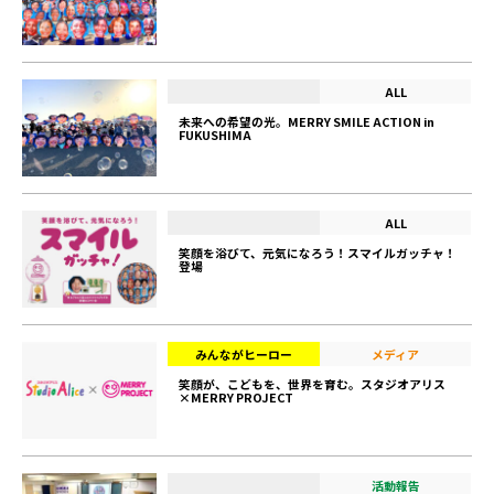
ALL
未来への希望の光。MERRY SMILE ACTION in
FUKUSHIMA
ALL
笑顔を浴びて、元気になろう！スマイルガッチャ！
登場
みんながヒーロー
メディア
笑顔が、こどもを、世界を育む。スタジオアリス
×MERRY PROJECT
活動報告