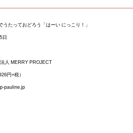
でうたっておどろう「はーい にっこり！」
15日
人 MERRY PROJECT
926円+税）
op-pauline.jp