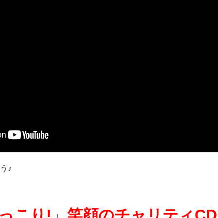
う♪
っこり!
」
笑顔のチャリティCD