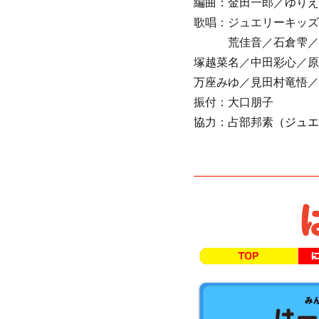
編曲：金田一郎／ゆりえ
歌唱：ジュエリーキッズ
荒佳音／石倉雫／亀
塚越菜名／中田彩心／原
万座みゆ／見田村竜悟／
振付：大口朋子
協力：占部邦素
（ジュエ