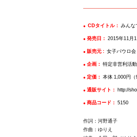
CDタイトル：
みんな
●
発売日：
2015年11月
●
販売元 :
女子パウロ会
●
企画：
特定非営利活動法
●
定価：
本体 1,000円（
●
通販サイト：
http://sh
●
商品コード：
5150
●
作詞：河野通子
作曲：ゆりえ