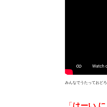
みんなでうたっておどろ
「
はーい に