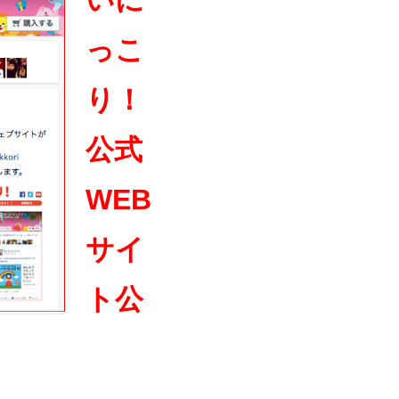
いに
っこ
り！
公式
WEB
サイ
ト公