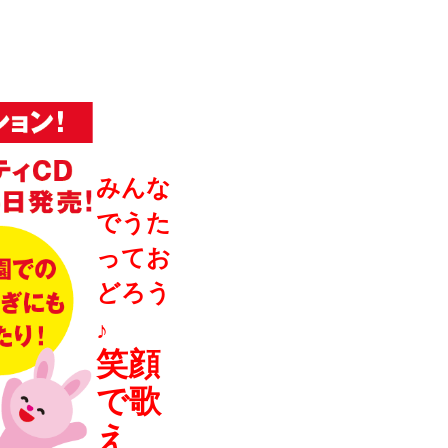
みんな
でうた
ってお
どろう
♪
笑顔
で歌
え