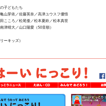
の子どもたち
山芽依／佐藤英奈／高津ユウスフ優悟
田こころ／松尾倭／松本夏鈴／松本真世
南津晴大／山口陽愛（50音順）
リーキッズ）