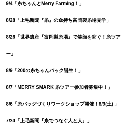
9/4「糸ちゃんとMerry Farming！」
8/28「上毛新聞『糸』の傘持ち富岡製糸場見学」
8/26「世界遺産『富岡製糸場』で笑顔を紡ぐ！糸ツア
ー」
8/9「200の糸ちゃんバック誕生！」
8/7「MERRY SMARK 糸ツアー参加者募集中！」
8/6「糸バッグづくりワークショップ開催！
8/9(土) 」
7/30「上毛新聞『糸でつなぐ人と人』」