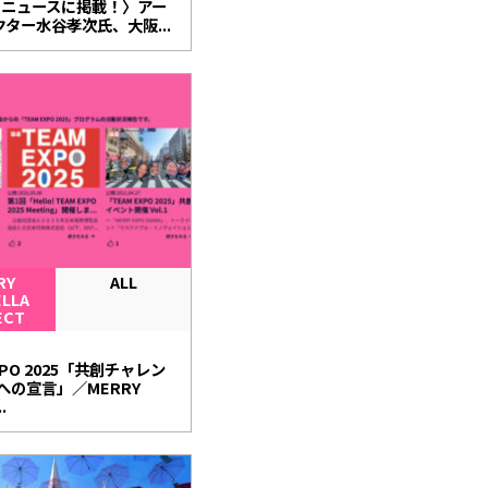
o!ニュースに掲載！〉アー
ター水谷孝次氏、大阪...
RY
ALL
LLA
ECT
3
XPO 2025「共創チャレン
への宣言」／MERRY
.