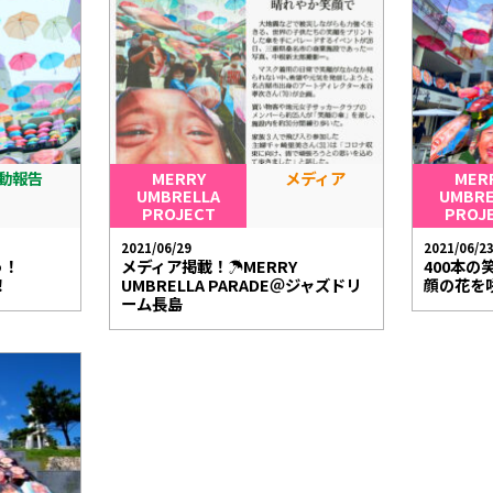
動報告
MERRY
メディア
MER
UMBRELLA
UMBRE
PROJECT
PROJ
2021/06/29
2021/06/2
う！
メディア掲載！☂️MERRY
400本
！
UMBRELLA PARADE＠ジャズドリ
顔の花を咲
ーム長島