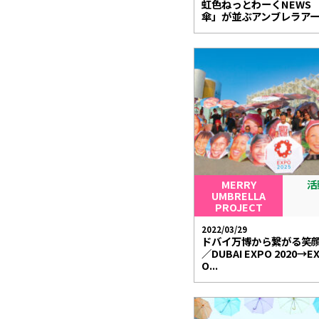
虹色ねっとわーくNEWS 
傘」が並ぶアンブレラア
MERRY
活
UMBRELLA
PROJECT
2022/03/29
ドバイ万博から繋がる笑
／DUBAI EXPO 2020→EX
O...