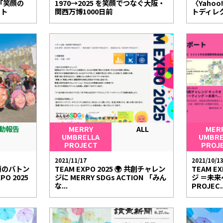
「笑顔の
1970→2025 を笑顔でつなぐ大阪・
〈Yaho
ート
関西万博1000日前
トディレク
動報告
MERRY
ALL
MER
UMBRELLA
UMBRE
PROJECT
PROJ
2021/11/17
2021/10/1
顔のバトン
TEAM EXPO 2025 🌍 共創チャレン
TEAM E
PO 2025
ジに MERRY SDGs ACTION 「みん
ジ ＝未来
な...
PROJEC..