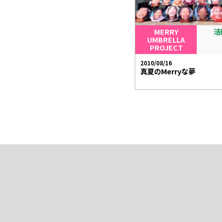
MERRY
活
UMBRELLA
PROJECT
2010/08/16
真夏のMerryな夢