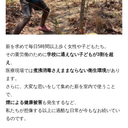
薪を求めて毎日5時間以上歩く女性や子どもたち。
その重労働のために
学校に通えない子どもが3割を超
え
、
医療現場では
煮沸消毒さえままならない衛生環境
があり
ます。
さらに、大変な思いをして集めた薪を室内で使うこと
で、
煙による健康被害
も発生するなど、
私たちが想像する以上に過酷な日常が今もなお続いてい
るのです。