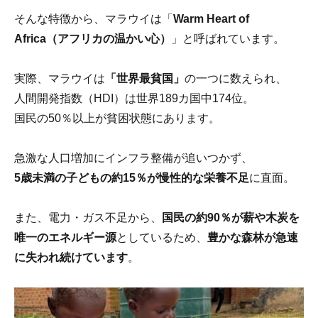
そんな特徴から、マラウイは「
Warm Heart of
Africa（アフリカの温かい心）
」と呼ばれています。
実際、マラウイは
「世界最貧国」
の一つに数えられ、
人間開発指数（HDI）は世界189カ国中174位。
国民の50％以上が貧困状態にあります。
急激な人口増加にインフラ整備が追いつかず、
5歳未満の子どもの約15％が慢性的な栄養不足
に直面。
また、電力・ガス不足から、
国民の約90％が薪や木炭を
唯一のエネルギー源
としているため、
豊かな森林が急速
に失われ続けています
。