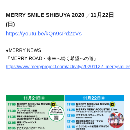
MERRY SMILE SHIBUYA 2020
11月22日
／
(日)
https://youtu.be/kQn9sPd2zVs
●MERRY NEWS
「MERRY ROAD・未来へ続く希望への道」
https://www.merryproject.com/activity/20201122_merrysmile