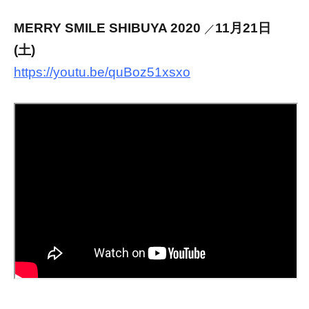
MERRY SMILE SHIBUYA 2020
11月21日
／
(土)
https://youtu.be/quBoz51xsxo