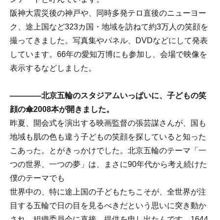
阪神大震災後の神戸や、同時多発テロ直後のニューヨー
ク、途上国など323カ国・地域を訪ねて約3万人の笑顔を
撮ってきました。写真集やパネル、DVDなどにして発表
しています。66年の愛知万博にも参加し、会場で映像を
表示するなどしました。
――――北京五輪のスタジアムいっぱいに、子どもの笑
顔の傘2008本が開きました。
昨夏、開会式を演出する映画監督の張芸謀さんが、国も
地域も肌の色も違う子どもの笑顔を探していると知った
こあった。とがきっかけでした。北京五輪のテーマ「一
つの世界、一つの夢」は、まさに90年代から考え続けた
僕のテーマでも
世界中の、特に途上国の子どもたちこそが、全世界が注
目する五輪で日の目を見るべきだという思いに突き動か
され、組織委員会に直接、提供を申し出たんです。1644