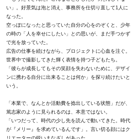
い」。好景気は泡と消え、事務所を仕切り直して1人に
なった。
空っぽになったと思っていた自分の心をのぞくと、少年
の時の「人を幸せにしたい」との思いが、まだ手つかず
で光を放っていた。
広告の仕事を続けながら、プロジェクトに心血を注ぐ。
世界中で撮影してきた輝く表情を持つ子どもたち。
「彼らが成長してもその笑顔を失わないために、デザイ
ンに携わる自分に出来ることは何か」を探り続けたいと
いう。
「本業で、なんとか活動費を捻出している状態」だが、
篤志家のように見られるのは、本意ではない。
「いつだって、時代の少し先を読んで動いてきた。時代
が『メリー』を求めているんです」。言い切る顔にはク
リエーターの鋭いまなざしがあった