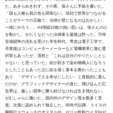
た。あきらめきれず、その夜、張さんに手紙を書いた。
「国も人種も肌の色も関係ない。笑顔で世界がつながる
ことがテーマの五輪で、法律が壁になるのはおかしい。
一緒にやろう」。A4用紙10枚の熱い思いは、張さんの心
を動かし、かたくなだった法律家も最後は黙った。70年
安保闘争の洗礼を受けた学生時代。専攻は電子工学で、
卒業後はコンピューターメーカーなど電機業界に進む選
択肢もあったが、漠然と「これは自分のやりたいことじ
ゃない」と思っていた。絵が好きで染め物職人になろう
としたこともあった父に絵を描く基本を教わったことも
あり、「デザインで人を幸せにしたい」と直観的に選ん
だのが、グラフィックデザイナーの道だ。飛び込んだ広
告界は、厳しい競争に勝ち続けなければ生き残れない。
がむしゃらに働いた。国内外のデザイン賞を数多く受
賞。次第に認められて独立した。80年代以降、スイスの
腕時計スウォッチのポスターや、ゼリー飲料ウイダlinゼ