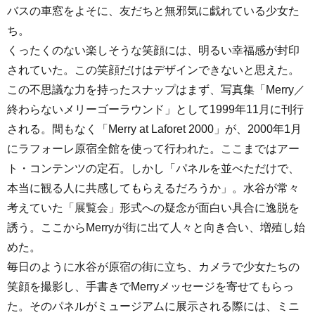
バスの車窓をよそに、友だちと無邪気に戯れている少女た
ち。
くったくのない楽しそうな笑顔には、明るい幸福感が封印
されていた。この笑顔だけはデザインできないと思えた。
この不思議な力を持ったスナップはまず、写真集「Merry／
終わらないメリーゴーラウンド」として1999年11月に刊行
される。間もなく「Merry at Laforet 2000」が、2000年1月
にラフォーレ原宿全館を使って行われた。ここまではアー
ト・コンテンツの定石。しかし「パネルを並べただけで、
本当に観る人に共感してもらえるだろうか」。水谷が常々
考えていた「展覧会」形式への疑念が面白い具合に逸脱を
誘う。ここからMerryが街に出て人々と向き合い、増殖し始
めた。
毎日のように水谷が原宿の街に立ち、カメラで少女たちの
笑顔を撮影し、手書きでMerryメッセージを寄せてもらっ
た。そのパネルがミュージアムに展示される際には、ミニ