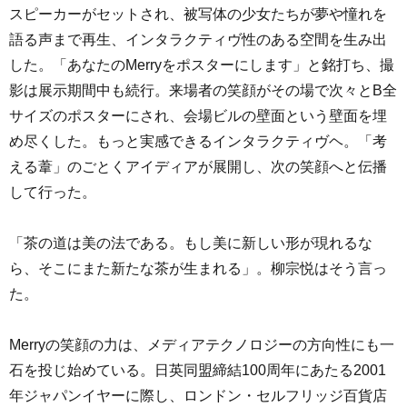
スピーカーがセットされ、被写体の少女たちが夢や憧れを
語る声まで再生、インタラクティヴ性のある空間を生み出
した。「あなたのMerryをポスターにします」と銘打ち、撮
影は展示期間中も続行。来場者の笑顔がその場で次々とB全
サイズのポスターにされ、会場ビルの壁面という壁面を埋
め尽くした。もっと実感できるインタラクティヴヘ。「考
える葦」のごとくアイディアが展開し、次の笑顔へと伝播
して行った。
「茶の道は美の法である。もし美に新しい形が現れるな
ら、そこにまた新たな茶が生まれる」。柳宗悦はそう言っ
た。
Merryの笑顔の力は、メディアテクノロジーの方向性にも一
石を投じ始めている。日英同盟締結100周年にあたる2001
年ジャパンイヤーに際し、ロンドン・セルフリッジ百貨店