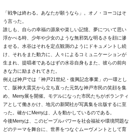
「戦争は終わる。あなたが願うなら」。オノ・ヨーコはそ
う言った。
誰しも、自らの幸福の源泉や楽しい記憶、夢について思い
浮かべる時、少年や少女のような無邪気な明るさを顔に滲
ませる。水谷はそれを定点観測のようにドキュメントし続
け、それをまた動力に、人々によるコミュニケーションが
生まれ、提唱者であるはずの水谷自身もまた、彼らの前向
きな力に励まされてきた。
例えば神戸では「神戸21世紀・復興記念事業」の一環とし
て、阪神大震災から立ち直った元気な神戸市民の笑顔を集
め、Merry展を開催。モデルになった市民たちがボランティ
アとして働きかけ、地元の新聞社が写真集を出版するに至
った。確かにMerryは、人を動かしているのである。
今後Merryは、このピープルパワーを社会福祉や環境問題な
どのテーマを舞台に、世界をつなぐムーヴメントとして育