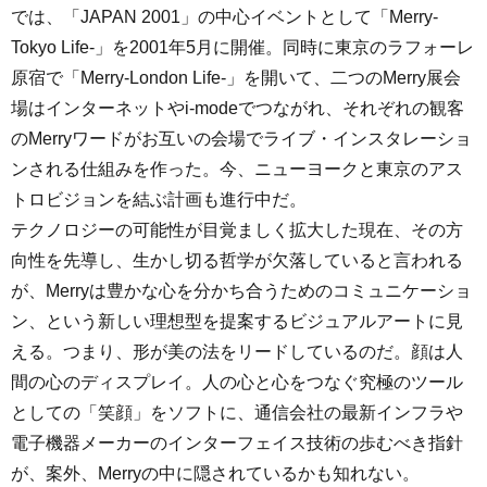
では、「JAPAN 2001」の中心イベントとして「Merry-
Tokyo Life-」を2001年5月に開催。同時に東京のラフォーレ
原宿で「Merry-London Life-」を開いて、二つのMerry展会
場はインターネットやi-modeでつながれ、それぞれの観客
のMerryワードがお互いの会場でライブ・インスタレーショ
ンされる仕組みを作った。今、ニューヨークと東京のアス
トロビジョンを結ぶ計画も進行中だ。
テクノロジーの可能性が目覚ましく拡大した現在、その方
向性を先導し、生かし切る哲学が欠落していると言われる
が、Merryは豊かな心を分かち合うためのコミュニケーショ
ン、という新しい理想型を提案するビジュアルアートに見
える。つまり、形が美の法をリードしているのだ。顔は人
間の心のディスプレイ。人の心と心をつなぐ究極のツール
としての「笑顔」をソフトに、通信会社の最新インフラや
電子機器メーカーのインターフェイス技術の歩むべき指針
が、案外、Merryの中に隠されているかも知れない。