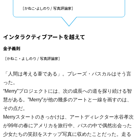
［かねこ・よしのり / 写真評論家］
インタラクティブアートを越えて
金子義則
［かねこ・よしのり / 写真評論家］
「人間は考える葦である」。プレーズ・パスカルはそう言
った。
“Merry”プロジェクトには、次の成長への道を探り続ける智
慧がある。”Merry”が他の幾多のアートと一線を画すのは、
その点だ。
Merryスタートのきっかけは、アートディレクター水谷孝次
が99年の春にアメリカを旅行中、バスの中で偶然出会った
少女たちの笑顔をスナップ写真に収めたことだった。走る