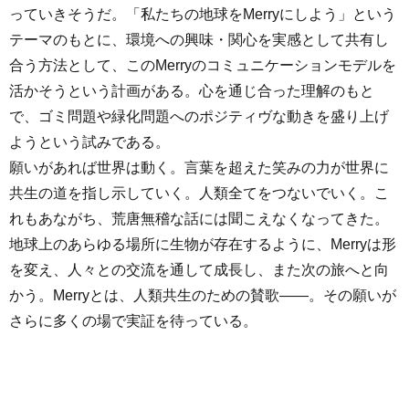
っていきそうだ。「私たちの地球をMerryにしよう」という
テーマのもとに、環境への興味・関心を実感として共有し
合う方法として、このMerryのコミュニケーションモデルを
活かそうという計画がある。心を通じ合った理解のもと
で、ゴミ問題や緑化問題へのポジティヴな動きを盛り上げ
ようという試みである。
願いがあれば世界は動く。言葉を超えた笑みの力が世界に
共生の道を指し示していく。人類全てをつないでいく。こ
れもあながち、荒唐無稽な話には聞こえなくなってきた。
地球上のあらゆる場所に生物が存在するように、Merryは形
を変え、人々との交流を通して成長し、また次の旅へと向
かう。Merryとは、人類共生のための賛歌――。その願いが
さらに多くの場で実証を待っている。