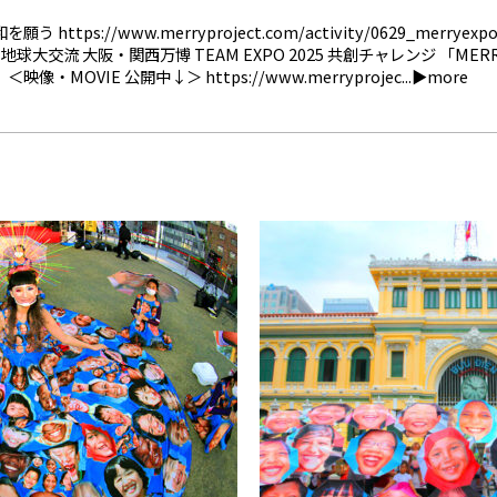
願う https://www.merryproject.com/activity/0629_merr
大交流 大阪・関西万博 TEAM EXPO 2025 共創チャレンジ 「MERRY 
＜映像・MOVIE 公開中↓＞ https://www.merryprojec...▶more