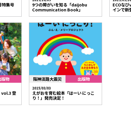
5月特集号
9つの障がいを知る「daijobu
ECOなび
Communication Book」
インで新
出版物
阪神淡路大震災
出版物
2015/03/03
l.3 登
えがおを育む絵本「はーい にっこ
り！」発売決定！