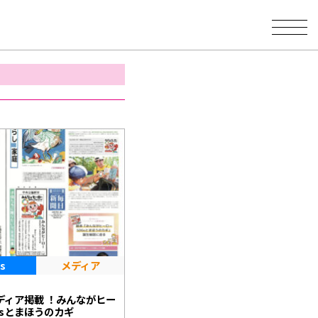
s
メディア
1
ディア掲載 ！みんながヒー
Gsとまほうのカギ