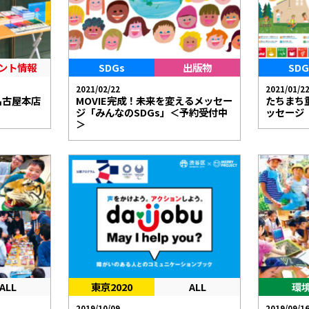
ント情報
SDGs
出版物
SDG
2021/02/22
2021/01/2
名古屋本店
MOVIE完成！未来を変えるメッセー
たちまち
ジ「みんなのSDGs」＜予約受付中
ッセージ 
＞
ALL
東京2020
ALL
環
2019/10/09
2019/09/1