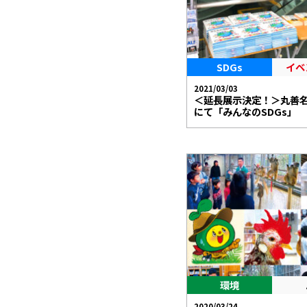
SDGs
イベ
2021/03/03
＜延長展示決定！＞丸善
にて「みんなのSDGs」
環境
2020/03/24