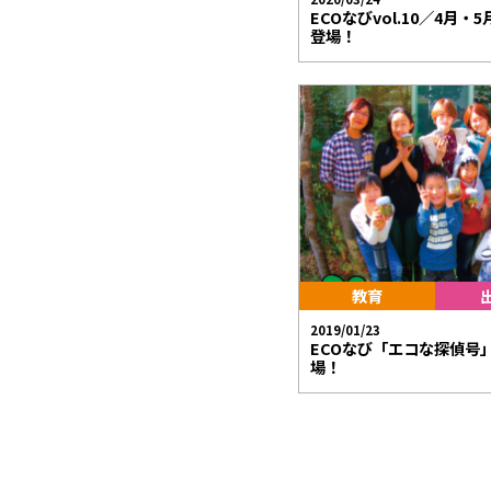
ECOなびvol.10／4月・
登場！
教育
2019/01/23
ECOなび「エコな探偵号」vo
場！