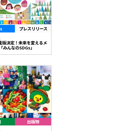
s
プレスリリース
2
重版決定！未来を変えるメ
「みんなのSDGs」
境
出版物
6