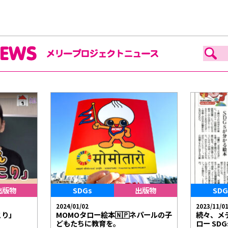
出版物
SDGs
出版物
SDG
2024/01/02
2023/11/0
こり」
MOMOタロー絵本🇳🇵ネパールの子
続々、メ
どもたちに教育を。
ロー SD