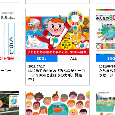
ント情報
SDGs
ALL
SDG
2023/07/17
2021/06/1
ヒーロー
はじめてのSDGs「みんながヒーロ
たちまち
ー／ SDGsとまほうのカギ」発売
ッセージ
中！