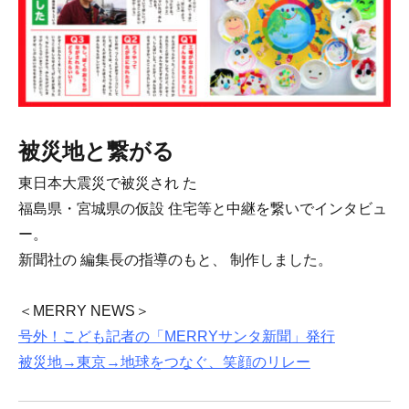
被災地と繋がる
東日本大震災で被災され た
福島県・宮城県の仮設 住宅等と中継を繋いでインタビュ
ー。
新聞社の 編集長の指導のもと、 制作しました。
＜MERRY NEWS＞
号外！こども記者の「MERRYサンタ新聞」発行
被災地→東京→地球をつなぐ、笑顔のリレー