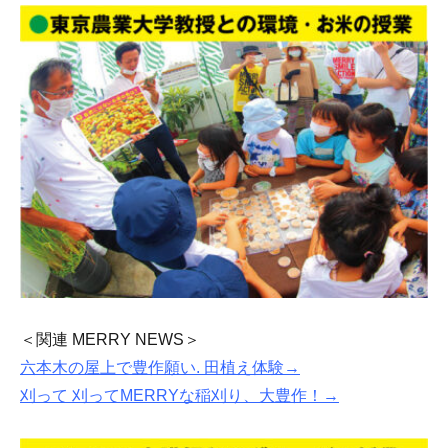
＜関連 MERRY NEWS＞
六本木の屋上で豊作願い. 田植え体験→
刈って 刈ってMERRYな稲刈り、大豊作！→