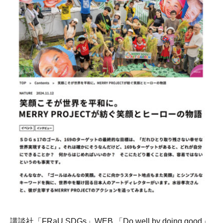
講談社「FRaU SDGs」WEB 「Do well by doing good」